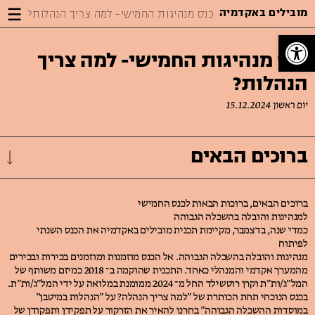
Jump
Jump
Jump
מובילים באקדמיה
כנס מנהיגות החמישי- למה צריך הנהלות?
to
to
to
Content
footer
main
פתח סרגל נגישות
menu
כנס מנהיגות החמישי- למה צריך
הנהלות?
יום ראשון 15.12.2024
ברוכים הבאים
ברוכים הבאים, ברוכות הבאות לכנס החמישי
למנהיגות והובלה בהשכלה הגבוהה
כמדי שנה, בדצמבר, מקיימת תכנית מובילים באקדמיה את הכנס השנתי
לפיתוח
מנהיגות והובלה בהשכלה הגבוהה. אל הכנס מוזמנות ומוזמנים בכירות ובכירים
מהמערך אקדמי והמנהלי כאחד. התכנית שהוקמה ב־ 2018 כמיזם משותף של
המל״ג/ות״ת וקרן רוטשילד החל מ־ 2024 ממומנת במלואה על ידי המל״ג/ות״ת.
בכנס הנוכחי תחת הכותרת של ״למה צריך הנהלה? על ״הנהלות במיטבן״
במוסדות ההשכלה הגבוהה״ בחרנו להאיר את הזרקור על תפקידן ותפקודן של