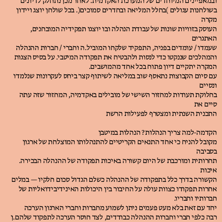
ובמאפיינים המיוחדים של המערכת האקדמית. לאחר מכן נתחלק לדיונים
בשולחנות עגולים )בחלל המליאה ובחדרים סמוכים(. בכל שולחן יוצג ויידון
מקרה
העוסק בזוויות שונות של עבודת הנהלה ובו יוצגו תפקידיה המובחנים,
האתגרים
שעמדו / עומדים בפניה, התפקיד שלקחו המוביל.ה וחברי / חברות ההנהלה
והמהלכים שננקטו כדי לנסות ולהבטיח את תפקודה המיטבי. על בסיס הצגות
המקרה יתקיים דיון פתוח בכל אחד מהמושבים.
עם סיום הקבוצות נתאסף שוב במליאה לשיתוף קצר ביחס לעקרונות שנלמדו
ונסיים
בחלוקת תעודות למחזור השישי של מובילים באקדמיה, המחזור שזה עתה
סיים את
התכנית השנתית ומצטרף לפעילות הרשת
הקדמה-למה צריך הנהלות? הנהלות במיטבן
מקובל להניח כי אחד התנאים הקריטיים להתנהלותו המוצלחת של ארגון
בסביבה
תחרותית ומורכבת של היום קשורה באיכות תפקודה של ההנהלה הבכירה.
איכות
הקשורה בדרך כלל בתפקודה של ההנהלה כשלם הגדול סכום חלקיו — במלים
אחרות תפקודו כצוות עולה על החיבור בין היכולות האינידיבידואליות של
חברותיו וחבריו.
יחד עם זאת בלא מעט פעמים ניתן לשמוע מחברות וחברי הארגון הערכה
רבה כלפי חברי וחברות ההנהלה כבודדים, לצד חוסר הערכה לתפקוד שלהם.ן