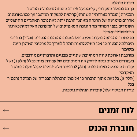
כצוות הנהלה.
כך גם במוסד האקדמי , קיימת על פי רוב ההנחה שהנהלת המוסד
הבכירה )הנמ״ר בצורותיו השונות( קריטית לתפקוד המיטבי אך כמו בארגונים
אחרים מימושה של ההנחה מאתגר הרבה יותר. זאת נוכח האתגרים החיצוניים
העומדים בפני המוסד מחד ונוכח המאפיינים של המערכת האקדמית כארגון
פרופסיונלי מאידך.
גם לאחר ההכרעה בועדת מלץ ביחס למבנה ההנהלה הבכירה )נמ״ר( ברור כי
היכולת להבטיח כי אכן האינטגרציה תונחל לאורך כל מרכיבי הארגון הינה
משימה
מורכבת וארוכת טווח המחייבת שינויים מבניים ותרבותיים מורכבים.
בעמודים הבאים ננסה לדייק את המרכיבים של עבודת צוות ככלל )חלק 1( ושל
עבודת ההנהלה כצוות בפרט )חלק 2( וכיצד אלה יכולים לקבל מענה במוסד
האקדמי
)חלק 3(. כל זאת מתוך ההנחה כי אל מול ההנהלה הבכירה של המוסד )הנמ״ר
בכל
צורות הביטוי שלו( עובדות הנהלות נוספות.
לוח זמנים
חוברת הכנס