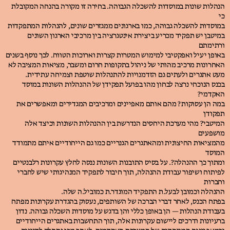
הנהלות שונות במוסדות להשכלה הגבוהה. בחירה זו מקורה בהנחה המקובלת
כי
במוסדות להשכלה גבוהה, כמו בארגונים ממגזרים שונים, להנהלות המתפקדות
במיטבן יש תפקיד מכריע ביצירת אינטגרציה בין מרכיבי הארגון השונים
ורתימתם
באופן יעיל ואפקטיבי למימוש המטרות קצרות וארוכות הטווח. לכך נוסף בשנים
האחרונות מרכיב מהותי של ניהול בתקופות חרום ומשבר, מציאות המציבה לא
מעט אתגרים ולעתים גם הזדמנויות להתנהלות שוטפת וצמיחה עתידית.
בכנס הנוכחי נרצה לבחון מהו בפועל תפקידן של ההנהלות השונות במוסד
האקדמי?
במה הן עסוקות? מהם אותם מאפיינים ומרכיבים המגדירים ומאפשרים את
תפקודן
המיטבי? מהי מערכת היחסים הנדרשת בין ההנהלות השונות וכיצד אלה
מושפעים
מהמציאות החיצונית ומהאתגרים הגנריים כמו גם הייחודיים איתם מתמודד
המוסד
ומתוך כך ההנהלה?. על בסיס התובנות השונות ננסה לחלץ עקרונות רלבנטיים
לפיתוח ושיפור עבודת ההנהלה, תוך חיבור לתפקיד המנהיגותי שיש לחברי
וחברות
ההנהלה וכמובן לבעל.ת התפקיד המוגדר.ת כמוביל.ה שלה.
בפתח הכנס, לאחר דברי הברכה של השותפים, נעסוק בהגדרת עקרונות מפתח
בעבודת הנהלות — הן באופן כללי והן בדגש על מוסדות השכלה גבוהה. נדון
ברעיונות ודרכים ליישום עקרונות אלה, תוך התחשבות באתגרים הייחודיים