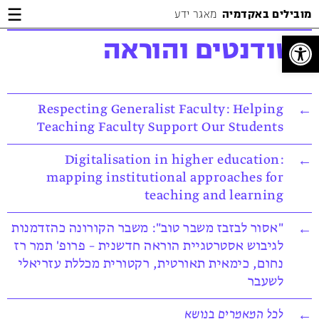
Jump
Jump
Jump
מובילים באקדמיה
מאגר ידע
to
to
to
Content
footer
main
פתח סרגל נגישות
סטודנטים והוראה
menu
Respecting Generalist Faculty: Helping
Teaching Faculty Support Our Students
Digitalisation in higher education:
mapping institutional approaches for
teaching and learning
"אסור לבזבז משבר טוב": משבר הקורונה כהזדמנות
לגיבוש אסטרטגיית הוראה חדשנית – פרופ' תמר רז
נחום, כימאית תאורטית, רקטורית מכללת עזריאלי
לשעבר
לכל המאמרים בנושא