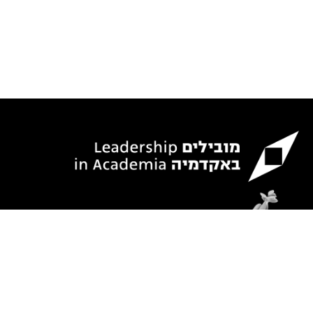
רח׳ האשל 7, קיסריה ת.ד. 3095