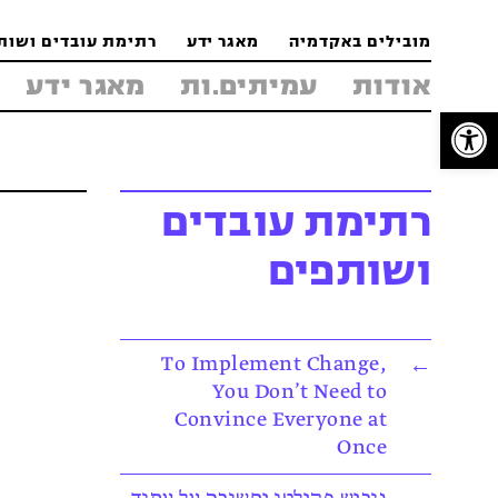
Jump
Jump
Jump
מובילים באקדמיה
מאגר ידע
רתימת עובדים ושות
to
to
to
אודות
עמיתים.ות
מאגר ידע
Content
footer
main
פתח סרגל נגישות
menu
רתימת עובדים
מ
ושותפים
To Implement Change,
You Don’t Need to
Convince Everyone at
Once