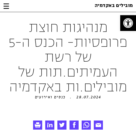
Jump
Jump
Jump
מובילים באקדמיה
to
to
to
Content
footer
main
פתח סרגל נגישות
menu
מנהיגות חוצת
פרופסיות- הכנס ה-5
של רשת
העמיתים.תות של
מובילים.ות באקדמיה
28.07.2024
כנסים ואירועים