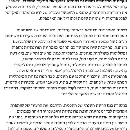
אקדמיה המכוונים ומכוונות להוציא לפועל את הייעוד המוסדי
, ובאופן
קונקרטי לסייע לשפר את איכות וכמות התוצר המחקרי, להרחיב ולהעמיק
את התרומה החינוכית, להנגיש ולאפשר העברה של ידע מהמוסד האקדמי
לפלטפורמות יישומיות שונות ולהגדיל את האימפקט.
בשנים האחרונות ובוודאי בראייה עתידית, חשיבותה של השותפות
האקדמית מתחדדת באופן בולט יותר. זאת נוכח העובדה שקידום משימות
הליבה של המוסד האקדמי והמאמץ לשמר את הרלבנטיות שלו בעולם
משתנה, מחייבות שיח מתמשך עם תחומי מומחיות ופרופסיות נוספות
ומשלימות מעולמות מגוונים. פרופסיות כגון: מחשוב ותקשוב, ביג-דטה
ובינה מלאכותית, מדעני סגל, טכנולוגים ומפעילי מכשור חדשני,
פסיכו-פדגוגיה, פדגוגיה דיגיטלית, ניהול קמפיין ולובינג, ניהול קשרי
קהילה, השלכות סביבתיות וניהול בר-קיימא, מדידת אימפקט ועוד.
פרופסיות אלה, שילכו ויתווספו עם השנים, לצד הפרופסיות המינהליות
המתמשכות של כספים, לוגיסטיקה, בינוי, משאבי אנוש, מזכירות אקדמית,
מינהלות המחקר ועוד, חייבות לקבל מקום מובנה ושיטתי בפוקוס, בתהליכי
הניהול הארגוני ובשיח האקדמי הליבתי.
במסגרת כנס הרשת השנתי של התכנית, הרחבנו את הרעיון של שותפות
אקדמית לכדי מנהיגות חוצת פרופסיות וחיפשנו יחד אחר מנגנונים
ופרקטיקות ארגוניות שמאפשרים מימוש של תפיסת השותפות. בחנו את
הפער בין תמונת העתיד הרצויה לבין תמונת המצב הרצויה, וניסינו לאתר
גורמים מעכבים שמובנים היום בתוך הפעילות המוסדית. פגשנו מובילות