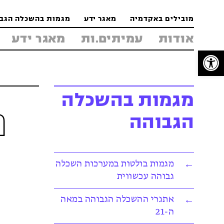
Jump
Jump
Jump
מובילים באקדמיה
מאגר ידע
מגמות בהשכלה הגב
to
to
to
אודות
עמיתים.ות
מאגר ידע
Content
footer
main
פתח סרגל נגישות
menu
מגמות בהשכלה
מ
הגבוהה
מגמות בולטות במערכות השכלה
גבוהה עכשווית
אתגרי ההשכלה הגבוהה במאה
ה-21