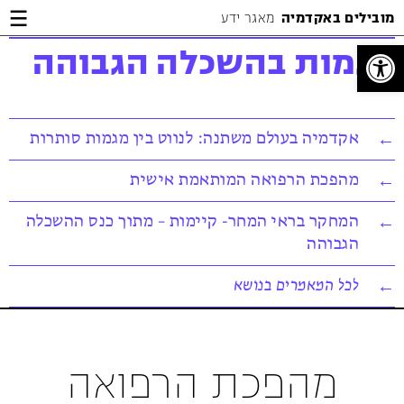
Jump
Jump
Jump
מובילים באקדמיה
מאגר ידע
to
to
to
Content
footer
main
פתח סרגל נגישות
מגמות בהשכלה הגבוהה
menu
אקדמיה בעולם משתנה: לנווט בין מגמות סותרות
מהפכת הרפואה המותאמת אישית
המחקר בראי המחר- קיימות – מתוך כנס ההשכלה
הגבוהה
לכל המאמרים בנושא
מהפכת הרפואה