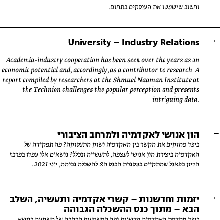
וחשוב שישמשו את העוסקים בתחום.
University – Industry Relations
Academia-industry cooperation has been seen over the years as an
economic potential and, accordingly, as a contributor to research. A
report compiled by researchers at the Shmuel Naaman Institute at
the Technion challenges the popular perception and presents
intriguing data.
הון אנושי לאקדמיה ולמרחב הציבורי
כיצד מחזקים את הקשר בין האקדמיה ושוק התעסוקה? מה תפקידה של
האקדמיה ביצירת הון אנושי לעצמה, לתעשייה ובכלל? נושאים אלו עמדו במרכז
הדיון בפאנל שהתקיים במסגרת הכנס ה8 להשכלה גבוהה, יוני 2021.
יזמות וחדשנות – קשרי אקדמיה ותעשיה, השלב
הבא – מתוך כנס ההשכלה הגבוהה
כיצד מקדמת האקדמיה חדשנות ומה המשמעות הרחבה של השקעה בנושא.