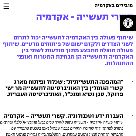
Jump
Jump
Jump
מובילים באקדמיה
to
to
to
קשרי תעשייה - אקדמיה
Content
footer
main
פתח סרגל נגישות
menu
שיתוף פעולה בין האקדמיה לתעשייה יכול לתרום
לשני הצדדים ולקדם ישום של פיתוחים מדעיים. שיתוף
פעולה מוצלח מתבצע מתוך מודעות לשוני בין
האקדמיה ולתעשייה הן מבחינת המטרות ואופני
ההתנהלות.
"המהפכה התעשייתית": שכלול ופיתוח מארג
קשרי הגומלין בין האוניברסיטה לתעשייה מר ישי
פרנקל, סגן נשיא ומנכ"ל, האוניברסיטה העברית.
העברת ידע וטכנולוגיה. קשרי תעשייה – אקדמיה
שיתוף פעולה אקדמיה - תעשייה נתפס לאורך שנים כבעל פוטנציאל כלכלי ובהתאם
כתורם למחקר. דוח שחיברו חוקרים במכון שמואל נאמן בטכניון מתמודד עם
התפיסה הרווחת ומציג נתונים מסקרנים. ההמלצות בדוח נגזרות מנתוני האמת