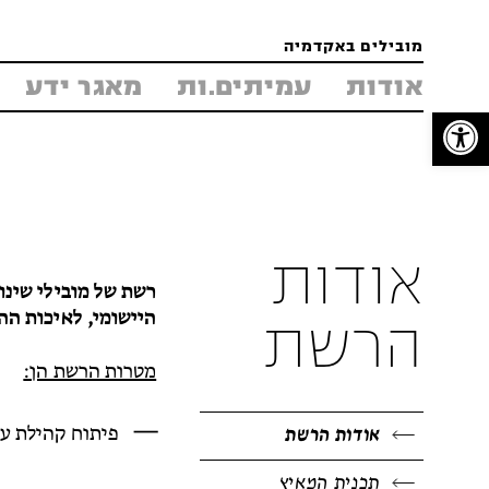
Jump
Jump
Jump
to
to
to
מובילים באקדמיה
Content
footer
main
אודות
עמיתים.ות
מאגר ידע
פתח סרגל נגישות
menu
אודות
רשת של מובילי שינ
היישומי, לאיכות הה
הרשת
מטרות הרשת הן:
פיתוח קהילת עמ
אודות הרשת
תכנית המאיץ