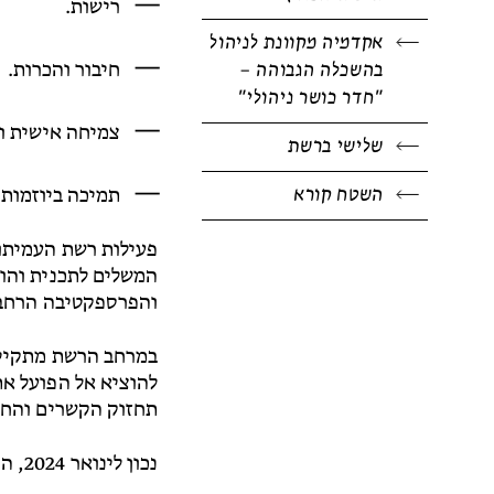
רישות.
אקדמיה מקוונת לניהול
בהשכלה הגבוהה –
חיבור והכרות.
"חדר כושר ניהולי"
צמיחה אישית ו
שלישי ברשת
השטח קורא
תמיכה ביוזמות 
פעילות רשת העמיתו
המשלים לתכנית והו
והפרספקטיבה הרחבה
במרחב הרשת מתקיימ
להוציא אל הפועל את
תחזוק הקשרים והחיב
נכון לינואר 2024, הרשת מונה כ-160 עמיתות ועמיתים מהמוסדות האקדמיים בישראל, חברי סגל מנהלי ואקדמי בכירים.